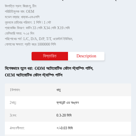
উৎপত্তি স্থল: জিয়াংসু, চীন
পরিচিতিমুলক নাম: OEM
মডেল নম্বার: ধাক্কা-এমএসপি
ন্যূনতম চাহিদার পরিমাণ: 1 পিসি \ 1 সেট
প্যাকেজিং বিবরণ: কার্টন 33 সেমি X34 সেমি X19 সেমি
ডেলিভারি সময়: ৭-১৫ দিন
পরিশোধের শর্ত: L/C, D/A, D/P, T/T, ওয়েস্টার্ন ইউনিয়ন,
যোগানের ক্ষমতা: প্রতি বছর 1000000 পিসি
বিস্তারিত
Description
বিশেষভাবে তুলে ধরা:
ODM অটোমোটিভ মেটাল স্ট্যাম্পিং পার্টস
,
OEM অটোমোটিভ মেটাল স্ট্যাম্পিং পার্টস
1উপাদান:
ধাতু
2ধাতু:
ক্লায়েন্ট এর অঙ্কন
3বেধ:
0.3-20 মিমি
4সহনশীলতা:
+/-0.03 মিমি