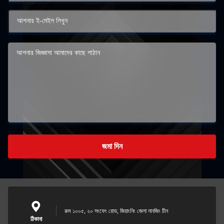
জমা দিন
রুম ১০০৫, ২০ সংফেং রোড, জিয়াংনিং জেলা নানজিং চীন
ঠিকানা