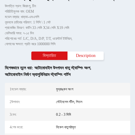
উৎপত্তি স্থল: জিয়াংসু, চীন
পরিচিতিমুলক নাম: OEM
মডেল নম্বার: ধাক্কা-এমএসপি
ন্যূনতম চাহিদার পরিমাণ: 1 পিসি \ 1 সেট
প্যাকেজিং বিবরণ: কার্টন 33 সেমি X34 সেমি X19 সেমি
ডেলিভারি সময়: ৭-১৫ দিন
পরিশোধের শর্ত: L/C, D/A, D/P, T/T, ওয়েস্টার্ন ইউনিয়ন,
যোগানের ক্ষমতা: প্রতি বছর 1000000 পিসি
বিস্তারিত
Description
বিশেষভাবে তুলে ধরা:
অটোমোবাইল উৎপাদন ধাতু স্ট্যাম্পিং অংশ
,
অটোমোবাইল নির্মাণ অ্যালুমিনিয়াম স্ট্যাম্পিং পার্টস
1মডেল নম্বার:
মুদ্রাঙ্কন অংশ
2উপাদান:
স্টেইনলেস স্টীল, পিতল
3বেধ:
0.2 - 3 মিমি
4শেষ করো:
নিকেল ধাতুপট্টাবৃত