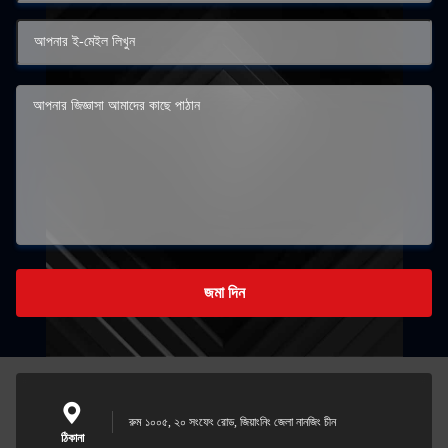
জমা দিন
রুম ১০০৫, ২০ সংফেং রোড, জিয়াংনিং জেলা নানজিং চীন
ঠিকানা