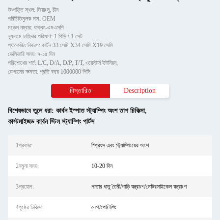
উৎপত্তি স্থল: জিয়াংসু, চীন
পরিচিতিমুলক নাম: OEM
মডেল নম্বার: ধাক্কা-এমএসপি
ন্যূনতম চাহিদার পরিমাণ: 1 পিসি \ 1 সেট
প্যাকেজিং বিবরণ: কার্টন 33 সেমি X34 সেমি X19 সেমি
ডেলিভারি সময়: ৭-১৫ দিন
পরিশোধের শর্ত: L/C, D/A, D/P, T/T, ওয়েস্টার্ন ইউনিয়ন,
যোগানের ক্ষমতা: প্রতি বছর 1000000 পিসি
বিস্তারিত
Description
বিশেষভাবে তুলে ধরা:
কার্বন ইস্পাত স্ট্যাম্পিং অংশ তাপ চিকিত্সা
,
কাস্টমাইজড কার্বন স্টিল স্ট্যাম্পিং পার্টস
1প্রকার:
স্প্রিংস এবং স্ট্যাম্পিংয়ের অংশ
2নমুনা সময়:
10-20 দিন
3প্রয়োগ:
পাতার ধাতু তৈরী/গাড়ি যন্ত্রাংশ/মোটরসাইকেল যন্ত্রাংশ
4পৃষ্ঠের চিকিত্সা:
লেপ/পোলিশিং