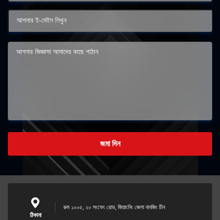
জমা দিন
রুম ১০০৫, ২০ সংফেং রোড, জিয়াংনিং জেলা নানজিং চীন
ঠিকানা