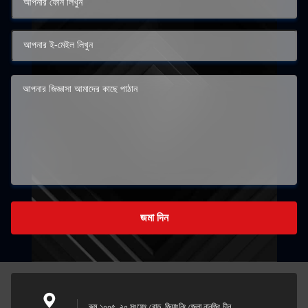
জমা দিন
রুম ১০০৫, ২০ সংফেং রোড, জিয়াংনিং জেলা নানজিং চীন