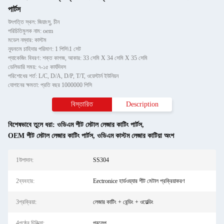
পার্টস
উৎপত্তি স্থল: জিয়াংসু, চীন
পরিচিতিমুলক নাম: oem
মডেল নম্বার: কাস্টম
ন্যূনতম চাহিদার পরিমাণ: 1 পিসি\1 সেট
প্যাকেজিং বিবরণ: শক্ত কাগজ, আকার: 33 সেমি X 34 সেমি X 35 সেমি
ডেলিভারি সময়: ৭-১৫ কার্যদিবস
পরিশোধের শর্ত: L/C, D/A, D/P, T/T, ওয়েস্টার্ন ইউনিয়ন
যোগানের ক্ষমতা: প্রতি বছর 1000000 পিসি
বিস্তারিত
Description
বিশেষভাবে তুলে ধরা:
ওডিএম শীট মেটাল লেজার কাটিং পার্টস
,
OEM শীট মেটাল লেজার কাটিং পার্টস
,
ওডিএম কাস্টম লেজার কাটিয়া অংশ
1উপাদান:
SS304
2ব্যবহার:
Eectronice হার্ডওয়্যার শীট মেটাল প্রক্রিয়াকরণ
3প্রক্রিয়া:
লেজার কাটিং + বেন্ডিং + ওয়েল্ডিং
4পৃষ্ঠের চিকিত্সা:
প্রলেপ