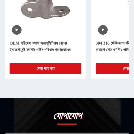
OEM পরিষেবা যথার্থ অ্যালুমিনিয়াম ব্রোঞ্জ
304 316 স্টেইনলেস স্টীল ইনভ
ইনভেস্টমেন্ট কাস্টিং পার্টস পরিধান প্রতিরোধের
হারানো মোম কাস্টিং পার্টস
সেরা দাম পান
সেরা দা
যোগাযোগ