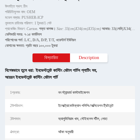
উৎপত্তি স্থল: চীন
পরিচিতিমুলক নাম: OEM
মডেল নম্বার: PUSHER-ICP
ন্যূনতম চাহিদার পরিমাণ: 1 টুকরা/1 সেট
প্যাকেজিং বিবরণ:
Carton.
শক্ত কাগজ।
Size: 33(cm)X34(cm)X35(cm)
আকার: 33(সেমি)X34(সেমি)X35(সেম
ডেলিভারি সময়: ৭-১৫ কার্যদিবস
পরিশোধের শর্ত: L/C, D/A, D/P, T/T, ওয়েস্টার্ন ইউনিয়ন
যোগানের ক্ষমতা: প্রতি বছর ১০০,০০০ টুকরা
বিস্তারিত
Description
বিশেষভাবে তুলে ধরা:
ইনভেস্টমেন্ট কাস্টিং মেটাল পার্টস প্লাটিং সহ
,
আয়রন ইনভেস্টমেন্ট কাস্টিং মেটাল পার্ট
1প্রকার:
নন স্ট্যান্ডার্ড কাস্টমাইজেশন
2উপরিভাগ:
ইলেক্ট্রোকেমিক্যাল পলিশিং/অক্সিডেশন ট্রিটমেন্ট
3উপাদান:
অ্যালুমিনিয়াম খাদ, স্টেইনলেস স্টীল, লোহা
4মাত্রা:
আঁকা অনুযায়ী