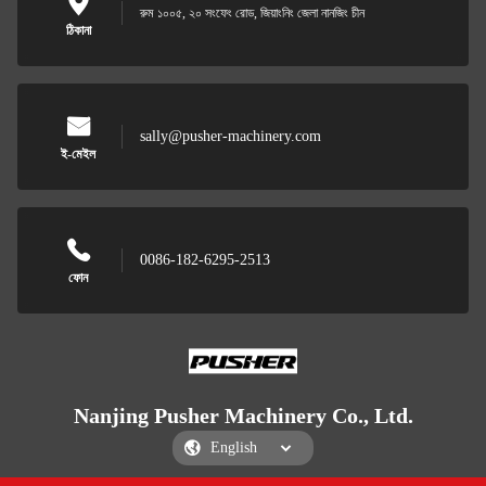
রুম ১০০৫, ২০ সংফেং রোড, জিয়াংনিং জেলা নানজিং চীন
ঠিকানা
sally@pusher-machinery.com
ই-মেইল
0086-182-6295-2513
ফোন
Nanjing Pusher Machinery Co., Ltd.