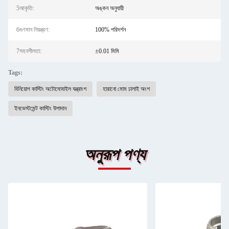
5আকৃতি:
অঙ্কন অনুযায়ী
6গুণমান নিয়ন্ত্রণ:
100% পরিদর্শন
7সহনশীলতা:
±0.01 মিমি
Tags:
বিনিয়োগ কাস্টিং অটোমোবাইল যন্ত্রাংশ
হারানো মোম ঢালাই অংশ
ইনভেস্টমেন্ট কাস্টিং উপাদান
অনুরূপ পণ্য