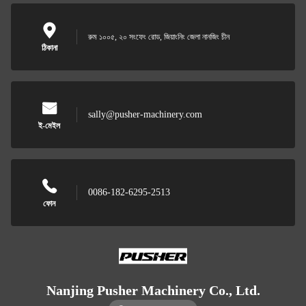
রুম ১০০৫, ২০ সংফেং রোড, জিয়াংনিং জেলা নানজিং চীন
ঠিকানা
sally@pusher-machinery.com
ই-মেইল
0086-182-6295-2513
ফোন
Nanjing Pusher Machinery Co., Ltd.