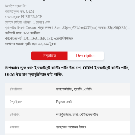
উৎপত্তি স্থল: চীন
পরিচিতিমুলক নাম: OEM
মডেল নম্বার: PUSHER-ICP
ন্যূনতম চাহিদার পরিমাণ: 1 টুকরা/1 সেট
প্যাকেজিং বিবরণ:
Carton.
শক্ত কাগজ।
Size: 33(cm)X34(cm)X35(cm)
আকার: 33(সেমি)X34(সেমি)X35(সেম
ডেলিভারি সময়: ৭-১৫ কার্যদিবস
পরিশোধের শর্ত: L/C, D/A, D/P, T/T, ওয়েস্টার্ন ইউনিয়ন
যোগানের ক্ষমতা: প্রতি বছর ১০০,০০০ টুকরা
বিস্তারিত
Description
বিশেষভাবে তুলে ধরা:
ইনভেস্টমেন্ট কাস্টিং পার্টস উচ্চ চাপ
,
ODM ইনভেস্টমেন্ট কাস্টিং পার্টস
,
OEM উচ্চ চাপ অ্যালুমিনিয়াম ডাই কাস্টিং
1উপরিভাগ:
অ্যানোডাইজিং, হার্ডেনিং, পেইটিং
2প্রক্রিয়া:
নির্ভুলতা ঢালাই
3উপাদান:
অ্যালুমিনিয়াম, তামা, স্টেইনলেস স্টীল
4আকার:
গ্রাহকের প্রয়োজন হিসাবে