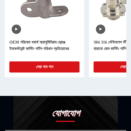
OEM পরিষেবা যথার্থ অ্যালুমিনিয়াম ব্রোঞ্জ
304 316 স্টেইনলেস স্টীল ইনভ
ইনভেস্টমেন্ট কাস্টিং পার্টস পরিধান প্রতিরোধের
হারানো মোম কাস্টিং পার্টস
সেরা দাম পান
সেরা দা
যোগাযোগ