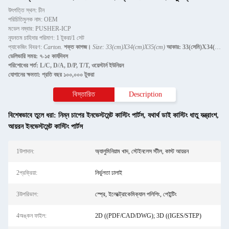
উৎপত্তি স্থল: চীন
পরিচিতিমুলক নাম: OEM
মডেল নম্বার: PUSHER-ICP
ন্যূনতম চাহিদার পরিমাণ: 1 টুকরা/1 সেট
প্যাকেজিং বিবরণ:
Carton.
শক্ত কাগজ।
Size: 33(cm)X34(cm)X35(cm)
আকার: 33(সেমি)X34(সেমি)X35(সেম
ডেলিভারি সময়: ৭-১৫ কার্যদিবস
পরিশোধের শর্ত: L/C, D/A, D/P, T/T, ওয়েস্টার্ন ইউনিয়ন
যোগানের ক্ষমতা: প্রতি বছর ১০০,০০০ টুকরা
বিস্তারিত
Description
বিশেষভাবে তুলে ধরা:
নিম্ন চাপের ইনভেস্টমেন্ট কাস্টিং পার্টস
,
যথার্থ ডাই কাস্টিং ধাতু যন্ত্রাংশ
,
আয়রন ইনভেস্টমেন্ট কাস্টিং পার্টস
1উপাদান:
অ্যালুমিনিয়াম খাদ, স্টেইনলেস স্টীল, কাস্ট আয়রন
2প্রক্রিয়া:
নির্ভুলতা ঢালাই
3উপরিভাগ:
স্প্রে, ইলেক্ট্রোকেমিক্যাল পলিশিং, পেইন্টিং
4অঙ্কন ফাইল:
2D ((PDF/CAD/DWG); 3D ((IGES/STEP)