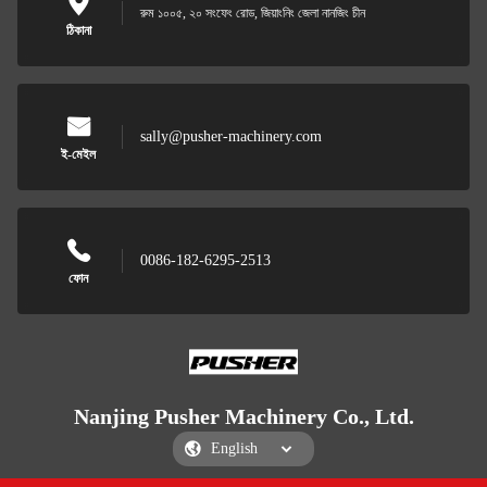
রুম ১০০৫, ২০ সংফেং রোড, জিয়াংনিং জেলা নানজিং চীন
ঠিকানা
sally@pusher-machinery.com
ই-মেইল
0086-182-6295-2513
ফোন
Nanjing Pusher Machinery Co., Ltd.