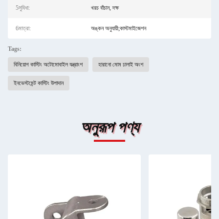
5সুবিধা:
খরচ বাঁচান, দক্ষ
6মাত্রা:
অঙ্কন অনুযায়ী;কাস্টমাইজেশন
Tags:
বিনিয়োগ কাস্টিং অটোমোবাইল যন্ত্রাংশ
হারানো মোম ঢালাই অংশ
ইনভেস্টমেন্ট কাস্টিং উপাদান
অনুরূপ পণ্য