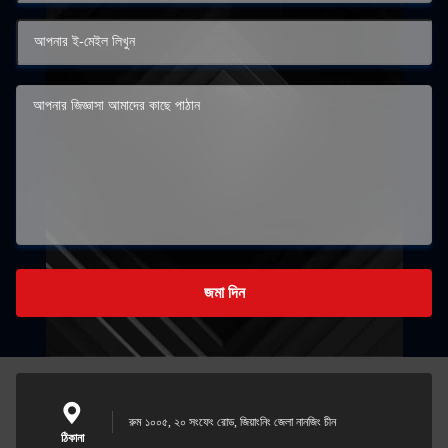
জমা দিন
রুম ১০০৫, ২০ সংফেং রোড, জিয়াংনিং জেলা নানজিং চীন
ঠিকানা