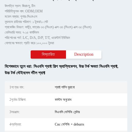
উৎপত্তি স্থল: জিয়াংসু, চীন
পরিচিতিমুলক নাম: ODM,OEM
মডেল নম্বার: পুশার-সিএমএস
ন্যূনতম চাহিদার পরিমাণ: ১ টুকরা\১ সেট
প্যাকেজিং বিবরণ: কার্টুন, মাত্রাঃ ৩৩ (সিএম) এক্স ৩৪ (সিএম) এক্স ৩৫ (সিএম)
ডেলিভারি সময়: ৭-১৫ কার্যদিবস
পরিশোধের শর্ত: L/C, D/A, D/P, T/T, ওয়েস্টার্ন ইউনিয়ন
যোগানের ক্ষমতা: প্রতি বছর ১০০,০০০ টুকরা
বিস্তারিত
Description
বিশেষভাবে তুলে ধরা:
সিএনসি শ্যাফ্ট শিল্প অ্যাপ্লিকেশন
,
উচ্চ টর্ক ক্ষমতা সিএনসি শ্যাফ্ট
,
উচ্চ টর্ক স্টেইনলেস স্টীল শ্যাফ্ট
1পণ্যের নাম:
শ্যাফ্ট পার্টস ঘুরানো
2পৃষ্ঠের চিকিত্সা:
কাস্টম অনুরোধ
3সরঞ্জাম:
সিএনসি মেশিনিং সেন্টার
4প্রক্রিয়া:
Cnc মেশিনিং + deburrs