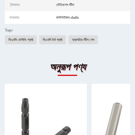
5উপাদান:
স্টেইনলেস স্টীল
6প্রকার:
কাস্টমাইজড shafts
Tags:
সিএনসি মেশিনিং শ্যাফ্ট
সিএনসি টার্ন শ্যাফ্ট
অ্যালাইড স্টীল শেল
অনুরূপ পণ্য