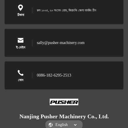
রুম ১০০৫, ২০ সংফেং রোড, জিয়াংনিং জেলা নানজিং চীন
ঠিকানা
sally@pusher-machinery.com
ই-মেইল
0086-182-6295-2513
ফোন
Nanjing Pusher Machinery Co., Ltd.