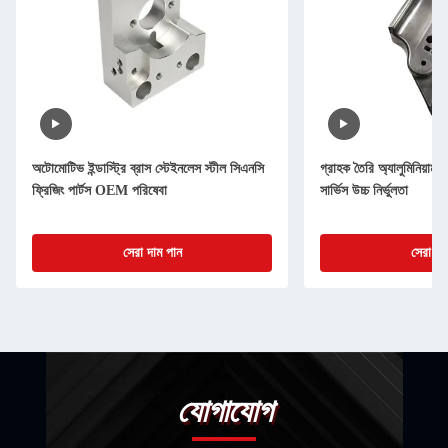
অটোমোটিভ ইন্ডাস্ট্রি ব্রাস স্টেইনলেস স্টীল সিএনসি
গ্রাহক তৈরি অ্যালুমিনিয়াম স
ফ্রিজিং পার্টস OEM পরিষেবা
সার্ভিস উচ্চ নির্ভুলতা
সেরা দাম পান
সেরা দা
যোগাযোগ