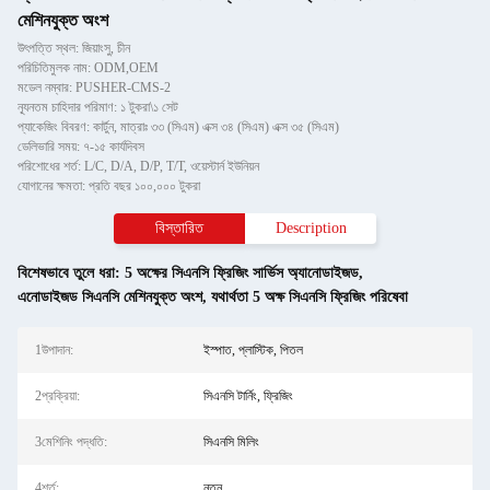
মেশিনযুক্ত অংশ
উৎপত্তি স্থল: জিয়াংসু, চীন
পরিচিতিমুলক নাম: ODM,OEM
মডেল নম্বার: PUSHER-CMS-2
ন্যূনতম চাহিদার পরিমাণ: ১ টুকরা\১ সেট
প্যাকেজিং বিবরণ: কার্টুন, মাত্রাঃ ৩৩ (সিএম) এক্স ৩৪ (সিএম) এক্স ৩৫ (সিএম)
ডেলিভারি সময়: ৭-১৫ কার্যদিবস
পরিশোধের শর্ত: L/C, D/A, D/P, T/T, ওয়েস্টার্ন ইউনিয়ন
যোগানের ক্ষমতা: প্রতি বছর ১০০,০০০ টুকরা
বিস্তারিত
Description
বিশেষভাবে তুলে ধরা:
5 অক্ষের সিএনসি ফ্রিজিং সার্ভিস অ্যানোডাইজড
,
এনোডাইজড সিএনসি মেশিনযুক্ত অংশ
,
যথার্থতা 5 অক্ষ সিএনসি ফ্রিজিং পরিষেবা
1উপাদান:
ইস্পাত, প্লাস্টিক, পিতল
2প্রক্রিয়া:
সিএনসি টার্নিং, ফ্রিজিং
3মেশিনিং পদ্ধতি:
সিএনসি মিলিং
4শর্ত:
নতুন