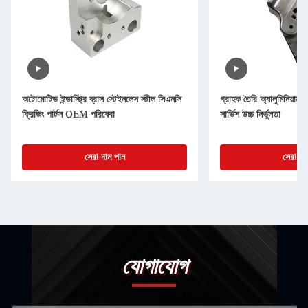
অটোমোটিভ ইন্ডাস্ট্রি ব্রাস স্টেইনলেস স্টীল সিএনসি
গ্রাহক তৈরি অ্যালুমিনিয়াম স
ফ্রিজিং পার্টস OEM পরিষেবা
সার্ভিস উচ্চ নির্ভুলতা
সেরা দাম পান
সেরা দা
যোগাযোগ