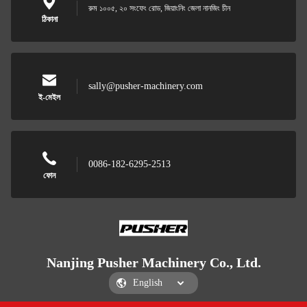
রুম ১০০৫, ২০ সংফেং রোড, জিয়াংনিং জেলা নানজিং চীন
ঠিকানা
sally@pusher-machinery.com
ই-মেইল
0086-182-6295-2513
ফোন
Nanjing Pusher Machinery Co., Ltd.