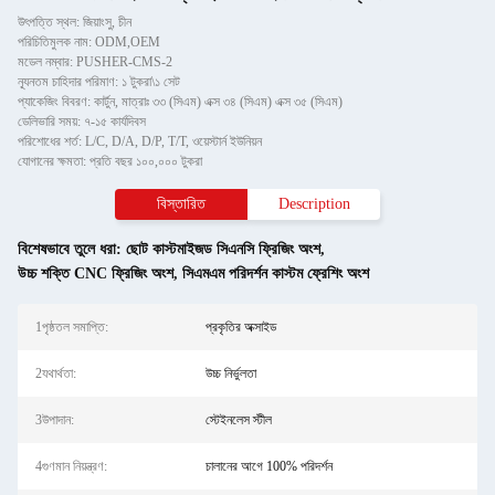
উৎপত্তি স্থল: জিয়াংসু, চীন
পরিচিতিমুলক নাম: ODM,OEM
মডেল নম্বার: PUSHER-CMS-2
ন্যূনতম চাহিদার পরিমাণ: ১ টুকরা\১ সেট
প্যাকেজিং বিবরণ: কার্টুন, মাত্রাঃ ৩৩ (সিএম) এক্স ৩৪ (সিএম) এক্স ৩৫ (সিএম)
ডেলিভারি সময়: ৭-১৫ কার্যদিবস
পরিশোধের শর্ত: L/C, D/A, D/P, T/T, ওয়েস্টার্ন ইউনিয়ন
যোগানের ক্ষমতা: প্রতি বছর ১০০,০০০ টুকরা
বিস্তারিত
Description
বিশেষভাবে তুলে ধরা:
ছোট কাস্টমাইজড সিএনসি ফ্রিজিং অংশ
,
উচ্চ শক্তি CNC ফ্রিজিং অংশ
,
সিএমএম পরিদর্শন কাস্টম ফ্রেশিং অংশ
1পৃষ্ঠতল সমাপ্তি:
প্রকৃতির অক্সাইড
2যথার্থতা:
উচ্চ নির্ভুলতা
3উপাদান:
স্টেইনলেস স্টীল
4গুণমান নিয়ন্ত্রণ:
চালানের আগে 100% পরিদর্শন