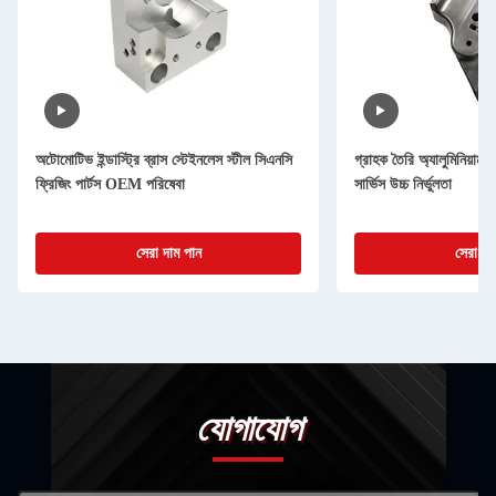
অটোমোটিভ ইন্ডাস্ট্রি ব্রাস স্টেইনলেস স্টীল সিএনসি
গ্রাহক তৈরি অ্যালুমিনিয়াম স
ফ্রিজিং পার্টস OEM পরিষেবা
সার্ভিস উচ্চ নির্ভুলতা
সেরা দাম পান
সেরা দা
যোগাযোগ