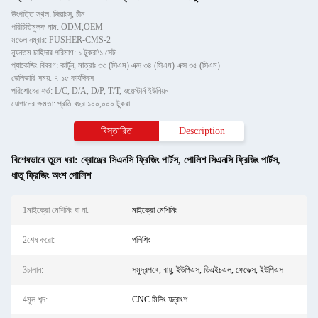
উৎপত্তি স্থল: জিয়াংসু, চীন
পরিচিতিমুলক নাম: ODM,OEM
মডেল নম্বার: PUSHER-CMS-2
ন্যূনতম চাহিদার পরিমাণ: ১ টুকরা\১ সেট
প্যাকেজিং বিবরণ: কার্টুন, মাত্রাঃ ৩৩ (সিএম) এক্স ৩৪ (সিএম) এক্স ৩৫ (সিএম)
ডেলিভারি সময়: ৭-১৫ কার্যদিবস
পরিশোধের শর্ত: L/C, D/A, D/P, T/T, ওয়েস্টার্ন ইউনিয়ন
যোগানের ক্ষমতা: প্রতি বছর ১০০,০০০ টুকরা
বিস্তারিত
Description
বিশেষভাবে তুলে ধরা:
ব্রোঞ্জের সিএনসি ফ্রিজিং পার্টস
,
পোলিশ সিএনসি ফ্রিজিং পার্টস
,
ধাতু ফ্রিজিং অংশ পোলিশ
1মাইক্রো মেশিনিং বা না:
মাইক্রো মেশিনিং
2শেষ করো:
পলিশিং
3চালান:
সমুদ্রপথে, বায়ু, ইউপিএস, ডিএইচএল, ফেডেক্স, ইউপিএস
4মূল শব্দ:
CNC মিলিং যন্ত্রাংশ