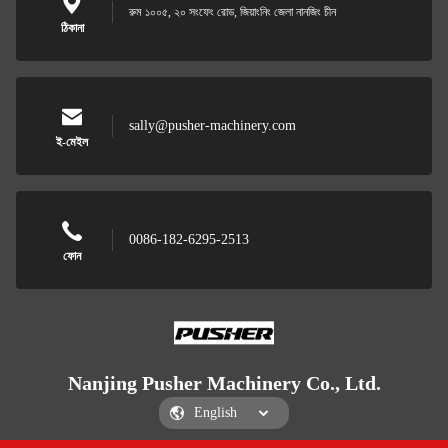
রুম ১০০৫, ২০ সংফেং রোড, জিয়াংনিং জেলা নানজিং চীন
ঠিকানা
sally@pusher-machinery.com
ই-মেইল
0086-182-6295-2513
ফোন
Nanjing Pusher Machinery Co., Ltd.