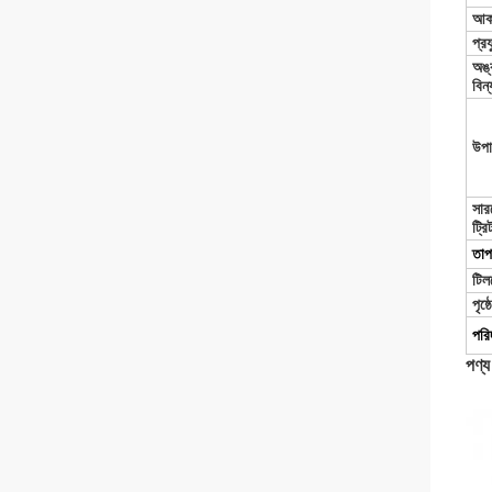
আক
প্রয
অঙ্
বিন্
উপা
সার
ট্রিট
তাপ 
টি
লর
পৃষ্
পরিদ
পণ্য 