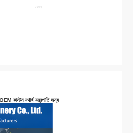
টস OEM কাস্টম যথার্থ যন্ত্রপাতি জন্য