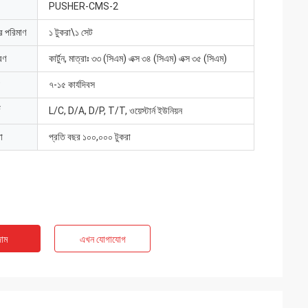
PUSHER-CMS-2
ার পরিমাণ
১ টুকরা\১ সেট
রণ
কার্টুন, মাত্রাঃ ৩৩ (সিএম) এক্স ৩৪ (সিএম) এক্স ৩৫ (সিএম)
৭-১৫ কার্যদিবস
L/C, D/A, D/P, T/T, ওয়েস্টার্ন ইউনিয়ন
া
প্রতি বছর ১০০,০০০ টুকরা
াম
এখন যোগাযোগ