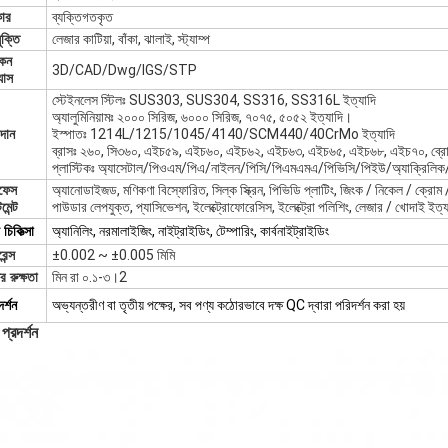
ার
ব্যক্তিগতকৃত
ুক্তি
লেজার কাটিয়া, বাঁকা, ঝালাই, স্ট্যাম্প
কন
3D/CAD/Dwg/IGS/STP
যাস
স্টেইনলেস স্টিলঃ SUS303, SUS304, SS316, SS316L ইত্যাদি
অ্যালুমিনিয়ামঃ ২০০০ সিরিজ, ৬০০০ সিরিজ, ৭০৭৫, ৫০৫২ ইত্যাদি।
দান
ইস্পাতঃ 1214L/1215/1045/4140/SCM440/40CrMo ইত্যাদি
ব্রাসঃ ২৬০, সি৩৬০, এইচ৫৯, এইচ৬০, এইচ৬২, এইচ৬৩, এইচ৬৫, এইচ৬৮, এইচ৭০, ব্রোঞ্
প্লাস্টিকঃ অ্যাসেটাল/পিওএম/পিএ/নাইলন/পিসি/পিএমএমএ/পিভিসি/পিইউ/অ্যাক্রিলি
ফেস
অ্যানোডাইজড, মণিকণা বিস্ফোরিত, সিল্ক স্ক্রিন, পিভিডি প্লাটিং, জিংক / নিকেল / ক্রোম / টাই
মেন্ট
পাউডার লেপযুক্ত, প্যাসিভেশন, ইলেক্ট্রোফোরেসিস, ইলেক্ট্রো পলিশিং, লেজার / খোদাই ইত্য
চিকিত্সা
অ্যানিলিং, নরমালাইজিং, নাইট্রাইডিং, টেম্পারিং, কার্বনাইট্রাইডিং
েন্স
±0.002 ~ ±0.005 মিমি
ঠের রুক্ষতা
মিন রা ০.১-৩।2
র্শন
অভ্যন্তরীণ বা তৃতীয় পক্ষের, সব পণ্য কঠোরভাবে দক্ষ QC দ্বারা পরিদর্শন করা হয়
প্রদর্শন