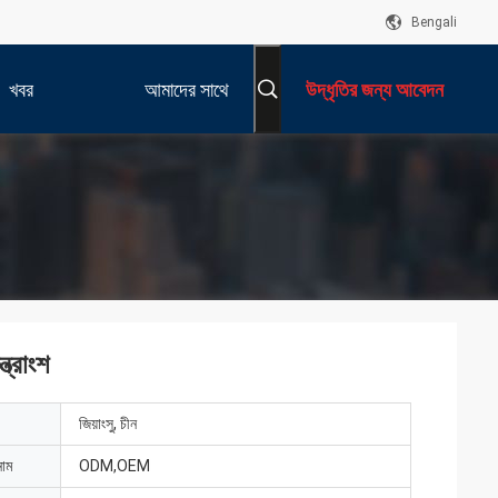
Bengali
খবর
আমাদের সাথে
উদ্ধৃতির জন্য আবেদন
যোগাযোগ করুন
ত্রাংশ
জিয়াংসু, চীন
নাম
ODM,OEM