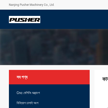
Nanjing Pusher Machinery Co., Ltd.
সব পণ্য
কাস
Cnc মেশিনিং যন্ত্রাংশ
বিনিয়োগ ঢালাই অংশ