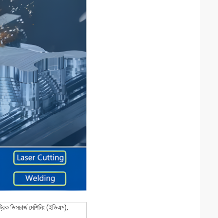
েকট্রিক ডিসচার্জ মেশিনিং (ইডিএম),