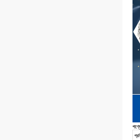
পণ্য
প্র