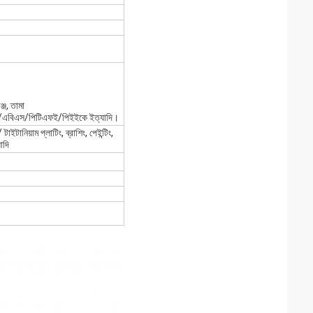
জ, তামা
ক/এবিএস/পিটিএফই/পিইইকে ইত্যাদি।
টানিয়াম প্লাটিং, ব্রাশিং, পেইন্টিং,
াদি