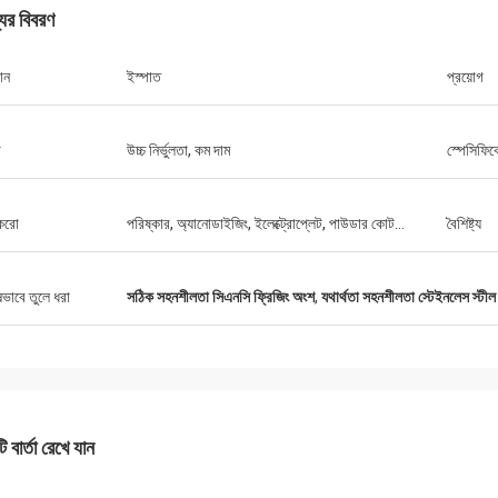
যের বিবরণ
ান
ইস্পাত
প্রয়োগ
কেভিন
কামিল
দের সবাইকে ধন্যবাদ জানাতে চাই যে আপনারা
দুর্দান্ত মানের, প্রতিযোগিতামূলক ম
া
উচ্চ নির্ভুলতা, কম দাম
স্পেসিফি
ন্য খুবই ভালো এবং সহায়ক।
যোগাযোগ।
করো
পরিষ্কার, অ্যানোডাইজিং, ইলেক্ট্রোপ্লেট, পাউডার কোট...
বৈশিষ্ট্য
ষভাবে তুলে ধরা
সঠিক সহনশীলতা সিএনসি ফ্রিজিং অংশ
,
যথার্থতা সহনশীলতা স্টেইনলেস স্টীল
 বার্তা রেখে যান