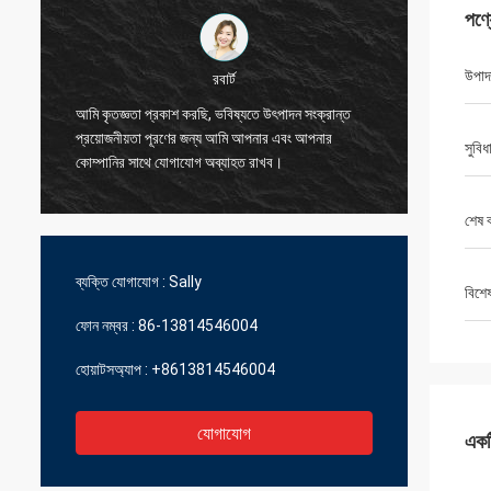
পণ্
উপাদ
রবার্ট
আমি কৃতজ্ঞতা প্রকাশ করছি, ভবিষ্যতে উৎপাদন সংক্রান্ত
আমি আপনা
প্রয়োজনীয়তা পূরণের জন্য আমি আপনার এবং আপনার
সুবিধ
আমাদের জ
কোম্পানির সাথে যোগাযোগ অব্যাহত রাখব।
শেষ 
ব্যক্তি যোগাযোগ :
Sally
বিশে
ফোন নম্বর :
86-13814546004
হোয়াটসঅ্যাপ :
+8613814546004
যোগাযোগ
একটি