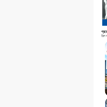
প্রয
শিল্প