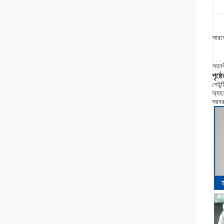
সারফে
সহন
পৃষ্ঠে
পেইন্
অ্যা
সরবর