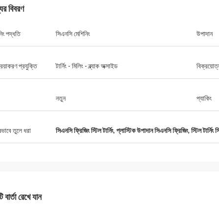
যের বিবরণ
িং পদ্ধতি
সিএনসি মেশিনিং
উপাদান
কেভিন
কামিল
দের সবাইকে ধন্যবাদ জানাতে চাই যে আপনারা
দুর্দান্ত মানের, প্রতিযোগিতামূলক ম
রিয়াকরণ প্রযুক্তি
টার্নিং - মিলিং - ব্ল্যাক অক্সাইড
বিক্রয়োত
ন্য খুবই ভালো এবং সহায়ক।
যোগাযোগ।
নতুন
প্যাকিং
ষভাবে তুলে ধরা
সিএনসি ফ্রিজিং স্টিল টার্নিং
,
প্লাস্টিক উপাদান সিএনসি ফ্রিজিং
,
স্টিল টার্নিং
 বার্তা রেখে যান