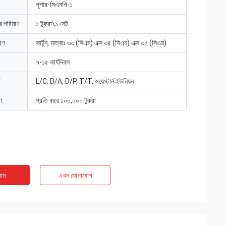
পুশার-সিএমপি-১
ার পরিমাণ
১ টুকরা\১ সেট
রণ
কার্টুন, মাত্রাঃ ৩৩ (সিএম) এক্স ৩৪ (সিএম) এক্স ৩৫ (সিএম)
৭-১৫ কার্যদিবস
L/C, D/A, D/P, T/T, ওয়েস্টার্ন ইউনিয়ন
া
প্রতি বছর ১০০,০০০ টুকরা
াম
এখন যোগাযোগ