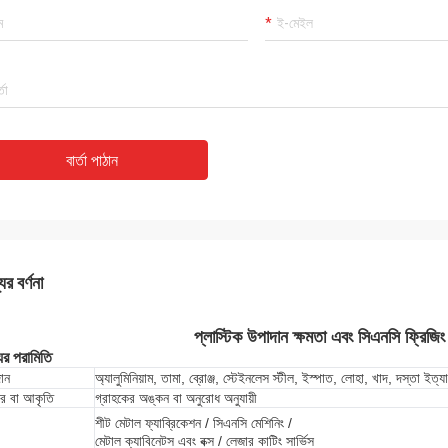
বার্তা পাঠান
ের বর্ণনা
প্লাস্টিক উপাদান ক্ষমতা এবং সিএনসি ফ্রিজিং প
ের পরামিতি
ান
অ্যালুমিনিয়াম, তামা, ব্রোঞ্জ, স্টেইনলেস স্টীল, ইস্পাত, লোহা, খাদ, দস্তা ইত্যা
র বা আকৃতি
গ্রাহকের অঙ্কন বা অনুরোধ অনুযায়ী
শীট মেটাল ফ্যাব্রিকেশন / সিএনসি মেশিনিং /
মেটাল ক্যাবিনেটস এবং বক্স / লেজার কাটিং সার্ভিস