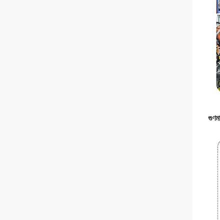
গুণমা