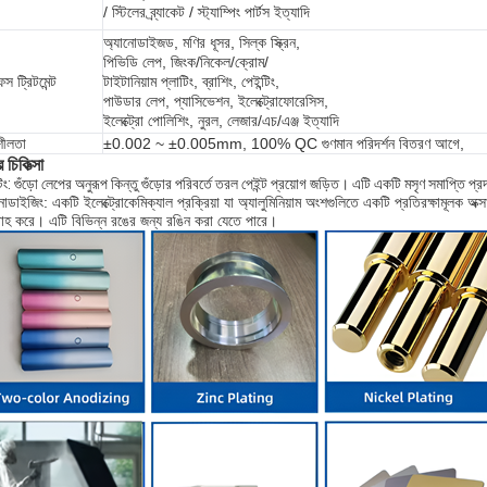
/ স্টিলের ব্র্যাকেট / স্ট্যাম্পিং পার্টস ইত্যাদি
অ্যানোডাইজড, মণির ধূসর, সিল্ক স্ক্রিন,
পিভিডি লেপ, জিংক/নিকেল/ক্রোম/
স ট্রিটমেন্ট
টাইটানিয়াম প্লাটিং, ব্রাশিং, পেইন্টিং,
পাউডার লেপ, প্যাসিভেশন, ইলেক্ট্রোফোরেসিস,
ইলেক্ট্রো পোলিশিং, নুরল, লেজার/এচ/এঞ্জ ইত্যাদি
শীলতা
±0.002 ~ ±0.005mm, 100% QC গুণমান পরিদর্শন বিতরণ আগে,
র চিকিত্সা
টিং: গুঁড়ো লেপের অনুরূপ কিন্তু গুঁড়োর পরিবর্তে তরল পেইন্ট প্রয়োগ জড়িত। এটি একটি মসৃণ সমাপ্তি 
নোডাইজিং: একটি ইলেক্ট্রোকেমিক্যাল প্রক্রিয়া যা অ্যালুমিনিয়াম অংশগুলিতে একটি প্রতিরক্ষামূলক 
াহ করে। এটি বিভিন্ন রঙের জন্য রঙিন করা যেতে পারে।