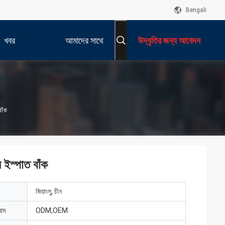
Bengali
খবর
আমাদের সাথে
উদ্ধৃতির জন্য আবেদন
যোগাযোগ করুন
বাঁক
ে ইস্পাত বাঁক
জিয়াংসু, চীন
নাম
ODM,OEM