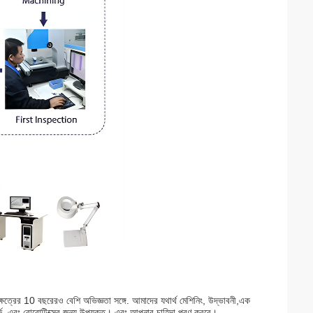
ষেত্রের 10 বছরেরও বেশি অভিজ্ঞতা সঙ্গে. আমাদের যথার্থ মেশিনিং, উদ্ভাবনী,এক
্জি, এবং রোবোটিক্সের জন্য উপযুক্ত। এবং আপনার চাহিদা পূরণ করবে।