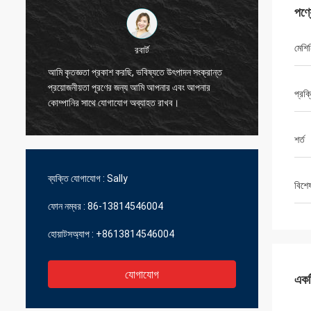
পণ্
মেশিন
রবার্ট
আমি কৃতজ্ঞতা প্রকাশ করছি, ভবিষ্যতে উৎপাদন সংক্রান্ত
আমি আপনা
প্রয়োজনীয়তা পূরণের জন্য আমি আপনার এবং আপনার
প্রক্
আমাদের জ
কোম্পানির সাথে যোগাযোগ অব্যাহত রাখব।
শর্ত
ব্যক্তি যোগাযোগ :
Sally
বিশে
ফোন নম্বর :
86-13814546004
হোয়াটসঅ্যাপ :
+8613814546004
যোগাযোগ
একটি