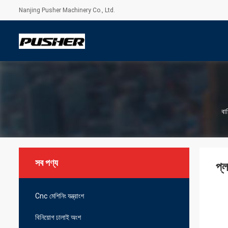
Nanjing Pusher Machinery Co., Ltd.
বাড
সব পণ্য
প্ল
Cnc মেশিনিং যন্ত্রাংশ
বিনিয়োগ ঢালাই অংশ