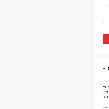
পণ্য
পণ্য
উপাদ
আকা
সেবা