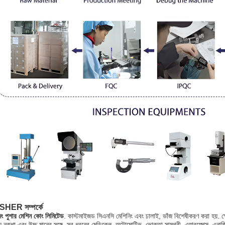
HER সম্পর্কে
িং পুশার মেশিন কোং লিমিটেড
. কাস্টমাইজড সিএনসি মেশিনিং এবং ঢালাই, ভাঁজ বিশেষীকরণ করা হয়. ক্
য নকশা এবং উচ্চ মানের সঙ্গে, সব ধরনের মেডিকেল, অটোমোটিভ, ভোক্তা সামগ্রী, এয়ারস্পেস, এনার