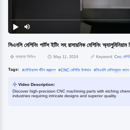
সিএনসি মেশিনিং পার্টস ইটিং সহ রাসায়নিক মেশিনিং অ্যালুমিনিয়াম সি
অন্যান্য ভিডিও
May 11, 2024
Keyword:
Cnc মেশিনিং
Tags:
#
স্টেইনলেস স্টীল যন্ত্রাংশ
#
CNC মেশিনিং উপাদান
#
সিএনসি মেশিনযুক্ত ধাতব
Video Description:
Discover high-precision CNC machining parts with etching chemi
industries requiring intricate designs and superior quality.