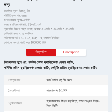
জন্য
উৎপত্তি স্থল: জিয়াংসু, চীন
পরিচিতিমুলক নাম: oem
মডেল নম্বার: পুশার-এলসিপি
ন্যূনতম চাহিদার পরিমাণ: 1 টুকরা\1 সেট
প্যাকেজিং বিবরণ: শক্ত কাগজ, আকার: 33 সেমি X 34 সেমি X 35 সেমি
ডেলিভারি সময়: ৭-১৫ কার্যদিবস
পরিশোধের শর্ত: L/C, D/A, D/P, T/T, ওয়েস্টার্ন ইউনিয়ন
যোগানের ক্ষমতা: প্রতি বছর 1000000 পিসি
বিস্তারিত
Description
বিশেষভাবে তুলে ধরা:
কাস্টম মেটাল ফ্যাব্রিকেশন লেজার কাটিং
,
পলিশিং মেটাল ফ্যাব্রিকেশন লেজার কাটিং
,
পেইন্টিং মেটাল ফ্যাব্রিকেশন লেজার কাটিং
1পণ্যের নাম:
যথার্থ কাস্টম ধাতু শীট অংশ
2সহনশীলতা:
সাধারণত +/-0.1 মিমি
অ্যানোডাইজড, জিঙ্ক ধাতুপট্টাবৃত, তারের অঙ্কন, সিল্ক-
3পৃষ্ঠের চিকিত্সা:
স্ক্রিন প্রিন্টিং