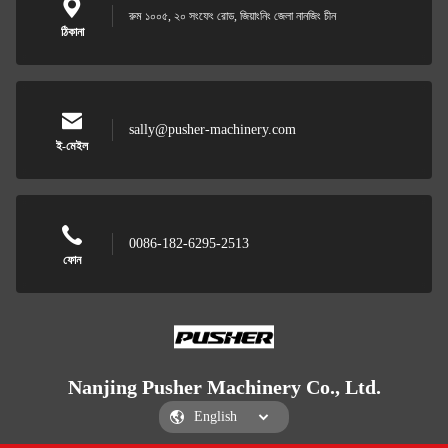
রুম ১০০৫, ২০ সংফেং রোড, জিয়াংনিং জেলা নানজিং চীন
ঠিকানা
sally@pusher-machinery.com
ই-মেইল
0086-182-6295-2513
ফোন
Nanjing Pusher Machinery Co., Ltd.