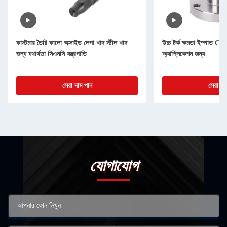
কাস্টমার তৈরি কালো অক্সাইড লেপা খাদ স্টীল খাদ
উচ্চ টর্ক ক্ষমতা ইস্পাত CNC 
জন্য যথার্থতা সিএনসি যন্ত্রপাতি
অ্যাপ্লিকেশন জন্য
সেরা দাম পান
সেরা দা
যোগাযোগ