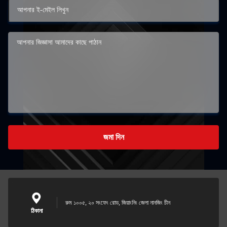
জমা দিন
রুম ১০০৫, ২০ সংফেং রোড, জিয়াংনিং জেলা নানজিং চীন
ঠিকানা