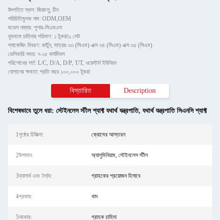
উৎপত্তি স্থল: জিয়াংসু, চীন
পরিচিতিমুলক নাম: ODM,OEM
মডেল নম্বার: পুশার-সিএমএস
ন্যূনতম চাহিদার পরিমাণ: ১ টুকরা\১ সেট
প্যাকেজিং বিবরণ: কার্টুন, মাত্রাঃ ৩৩ (সিএম) এক্স ৩৪ (সিএম) এক্স ৩৫ (সিএম)
ডেলিভারি সময়: ৭-১৫ কার্যদিবস
পরিশোধের শর্ত: L/C, D/A, D/P, T/T, ওয়েস্টার্ন ইউনিয়ন
যোগানের ক্ষমতা: প্রতি বছর ১০০,০০০ টুকরা
বিস্তারিত
Description
বিশেষভাবে তুলে ধরা:
স্টেইনলেস স্টীল শ্যাফ্ট যথার্থ যন্ত্রপাতি
,
যথার্থ যন্ত্রপাতি সিএনসি শ্যাফ্ট
1পৃষ্ঠের চিকিত্সা:
ক্রোমের আস্তরন
2উপাদান:
অ্যালুমিনিয়াম, স্টেইনলেস স্টীল
3ব্যাসার্ধ এবং দৈর্ঘ্য:
গ্রাহকের প্রয়োজন হিসাবে
4প্রকার:
খাদ
5আকার:
গ্রাহক চাহিদা