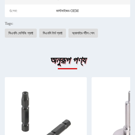
6সেবা:
কাস্টমাইজড OEM
Tags:
সিএনসি মেশিনিং শ্যাফ্ট
সিএনসি টার্ন শ্যাফ্ট
অ্যালাইড স্টীল শেল
অনুরূপ পণ্য