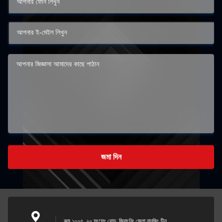
জমা দিন
রুম ১০০৫, ২০ সংফেং রোড, জিয়াংনিং জেলা নানজিং চীন