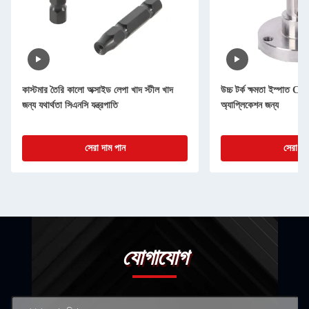
কাস্টমার তৈরি কালো অক্সাইড লেপা খাদ স্টীল খাদ
উচ্চ টর্ক ক্ষমতা ইস্পাত CNC 
জন্য যথার্থতা সিএনসি যন্ত্রপাতি
অ্যাপ্লিকেশন জন্য
সেরা দাম পান
সেরা দা
যোগাযোগ