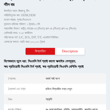
স্টীল বার
উৎপত্তি স্থল: জিয়াংসু, চীন
পরিচিতিমুলক নাম: ODM,OEM
মডেল নম্বার: পুশার-সিএমএস
ন্যূনতম চাহিদার পরিমাণ: ১ টুকরা\১ সেট
প্যাকেজিং বিবরণ: কার্টুন, মাত্রাঃ ৩৩ (সিএম) এক্স ৩৪ (সিএম) এক্স ৩৫ (সিএম)
ডেলিভারি সময়: ৭-১৫ কার্যদিবস
পরিশোধের শর্ত: L/C, D/A, D/P, T/T, ওয়েস্টার্ন ইউনিয়ন
যোগানের ক্ষমতা: প্রতি বছর ১০০,০০০ টুকরা
বিস্তারিত
Description
বিশেষভাবে তুলে ধরা:
সিএনসি টার্ন শ্যাফ্ট কালো অক্সাইড লেপযুক্ত
,
ক্ষয় প্রতিরোধী সিএনসি টার্ন শ্যাফ্ট
,
ক্ষয় প্রতিরোধী সিএনসি মেশিনিং শ্যাফ্ট
1প্রকার:
যথার্থ শাফ্ট অংশ
2ব্যাসার্ধ এবং দৈর্ঘ্য:
ছবিতে বিস্তারিত তথ্য দেখুন
3রঙ:
প্রকৃতি
4পৃষ্ঠের চিকিত্সা:
রঙ অ্যানোডাইজড, পলিশিং, স্যান্ডব্লাস্টিং, অক্সাইড কালো