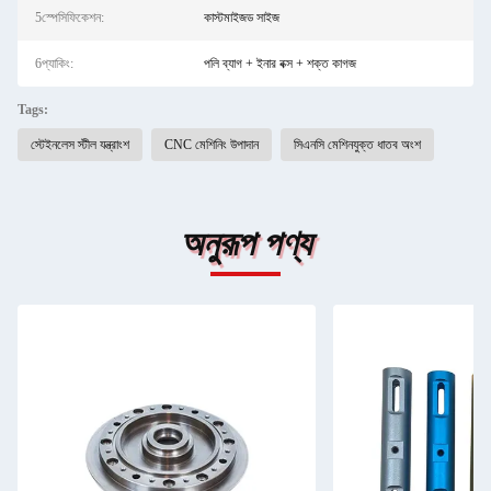
5স্পেসিফিকেশন:
কাস্টমাইজড সাইজ
6প্যাকিং:
পলি ব্যাগ + ইনার বক্স + শক্ত কাগজ
Tags:
স্টেইনলেস স্টীল যন্ত্রাংশ
CNC মেশিনিং উপাদান
সিএনসি মেশিনযুক্ত ধাতব অংশ
অনুরূপ পণ্য