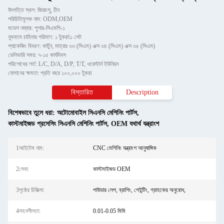
উৎপত্তি স্থল: জিয়াংসু, চীন
পরিচিতিমুলক নাম: ODM,OEM
মডেল নম্বার: পুশার-সিএমপি-১
ন্যূনতম চাহিদার পরিমাণ: ১ টুকরা\১ সেট
প্যাকেজিং বিবরণ: কার্টুন, মাত্রাঃ ৩৩ (সিএম) এক্স ৩৪ (সিএম) এক্স ৩৫ (সিএম)
ডেলিভারি সময়: ৭-১৫ কার্যদিবস
পরিশোধের শর্ত: L/C, D/A, D/P, T/T, ওয়েস্টার্ন ইউনিয়ন
যোগানের ক্ষমতা: প্রতি বছর ১০০,০০০ টুকরা
বিস্তারিত
Description
বিশেষভাবে তুলে ধরা:
অটোমোবাইল সিএনসি মেশিনিং পার্টস
,
কাস্টমাইজড প্রসেসিং সিএনসি মেশিনিং পার্টস
,
OEM যথার্থ যন্ত্রাংশ
1আইটেম নাম:
CNC মেশিনিং যন্ত্রাংশ আনুষাঙ্গিক
2সেবা:
কাস্টমাইজড OEM
3পৃষ্ঠের চিকিত্সা:
পাউডার লেপ, ব্রাশিং, পেইন্টিং, গ্রাহকের অনুরোধ,
4সহনশীলতা:
0.01-0.05 মিমি