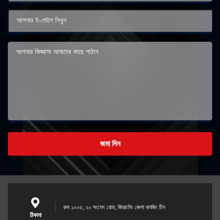
জমা দিন
রুম ১০০৫, ২০ সংফেং রোড, জিয়াংনিং জেলা নানজিং চীন
ঠিকানা